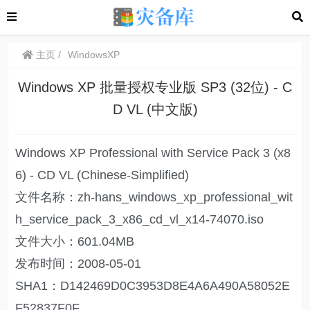
主页
WindowsXP
Windows XP 批量授权专业版 SP3 (32位) - C
D VL (中文版)
Windows XP Professional with Service Pack 3 (x8
6) - CD VL (Chinese-Simplified)
文件名称：zh-hans_windows_xp_professional_wit
h_service_pack_3_x86_cd_vl_x14-74070.iso
文件大小：601.04MB
发布时间：2008-05-01
SHA1：D142469D0C3953D8E4A6A490A58052E
F52837F0F