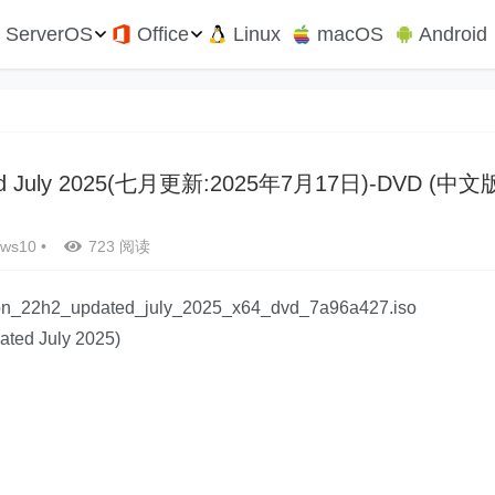
ServerOS
Office
Linux
macOS
Android
ted July 2025(七月更新:2025年7月17日)-DVD (中文
ows10
•
723 阅读
_22h2_updated_july_2025_x64_dvd_7a96a427.iso
ted July 2025)