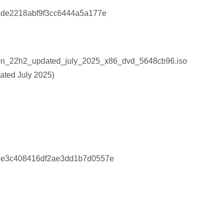
dde2218abf9f3cc6444a5a177e
_22h2_updated_july_2025_x86_dvd_5648cb96.iso
ted July 2025)
3e3c408416df2ae3dd1b7d0557e