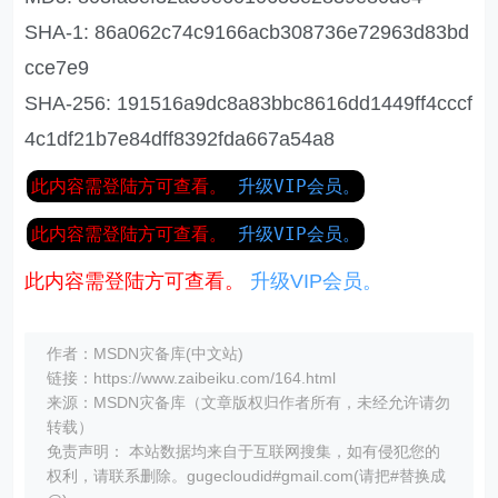
SHA-1: 86a062c74c9166acb308736e72963d83bd
cce7e9
SHA-256: 191516a9dc8a83bbc8616dd1449ff4cccf
4c1df21b7e84dff8392fda667a54a8
此内容需登陆方可查看。
升级VIP会员。
此内容需登陆方可查看。
升级VIP会员。
此内容需登陆方可查看。
升级VIP会员。
作者：MSDN灾备库(中文站)
链接：https://www.zaibeiku.com/164.html
来源：MSDN灾备库（文章版权归作者所有，未经允许请勿
转载）
免责声明： 本站数据均来自于互联网搜集，如有侵犯您的
权利，请联系删除。gugecloudid#gmail.com(请把#替换成