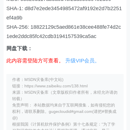
SHA-1: d8d7e2ede3454985472af9192e2d7b2251
ef4a9b
SHA-256: 18822129c5aed861e38cee488fe74d2c
1ede2ddc85fc42cdb3194157539ca5ac
网盘下载：
此内容需登陆方可查看。
升级VIP会员。
作者：MSDN灾备库(中文站)
链接：https://www.zaibeiku.com/138.html
来源：MSDN灾备库（文章版权归作者所有，未经允许请勿
转载）
免责声明： 本站数据均来自于互联网搜集，如有侵犯您的
权利，请联系删除。gugecloudid#gmail.com(请把#替换成
@)
根据我国《计算机软件保护条例》第十七条规定：“为了学